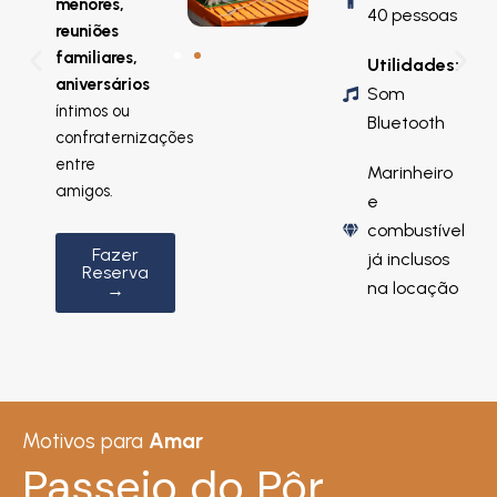
menores,
40 pessoas
reuniões
familiares,
Utilidades:
aniversários
Som
íntimos ou
Bluetooth
confraternizações
entre
Marinheiro
amigos.
e
combustível
Fazer
já inclusos
Reserva
na locação
→
Motivos para
Amar
Passeio do Pôr