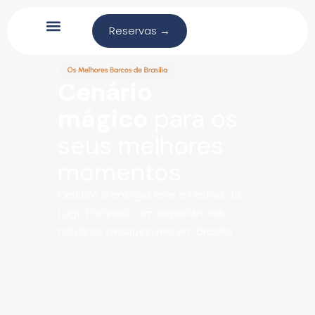
Reservas →
Cenário
mágico
para os
seus melhores
momentos
Celebre a energia leve e festiva do
Lago Paranoá com experiências
náuticas inesquecíveis em Brasília.