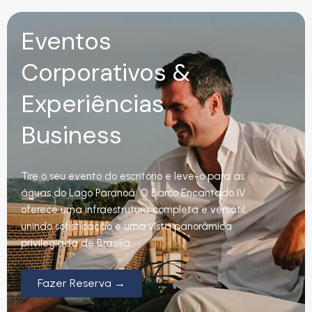
Eventos
Corporativos &
Experiências
Business
Tire o seu evento do escritório e leve-o para as
águas do Lago Paranoá. O Barco Encantado IV
oferece uma infraestrutura completa e versátil,
unindo sofisticação e uma vista panorâmica
privilegiada de Brasília.
Fazer Reserva →