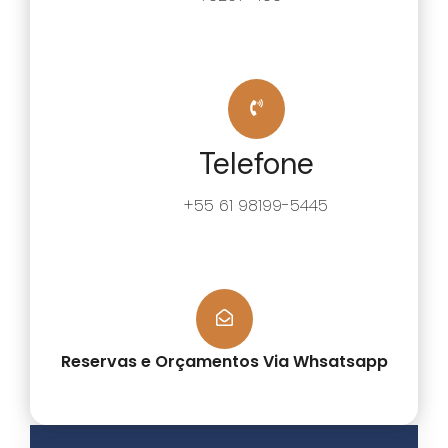
Telefone
+55 61 98199-5445
Reservas e Orçamentos Via Whsatsapp
F
T
Y
P
L
a
w
o
i
i